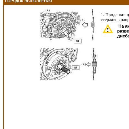
ПОРЯДОК ВЫПОЛНЕНИЯ
1. Проденьте 
стержня в нап
На а
разве
дисб