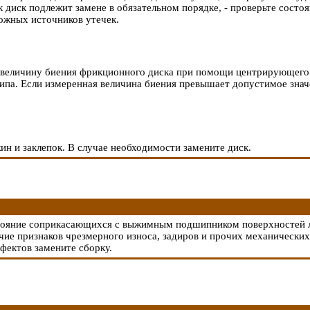
 диск подлежит замене в обязательном порядке, - проверьте состо
можных источников утечек.
 величину биения фрикционного диска при помощи центрирующего
ипа. Если измеренная величина биения превышает допустимое значе
н и заклепок. В случае необходимости замените диск.
остояние соприкасающихся с выжимным подшипником поверхностей 
чие признаков чрезмерного износа, задиров и прочих механических
фектов замените сборку.