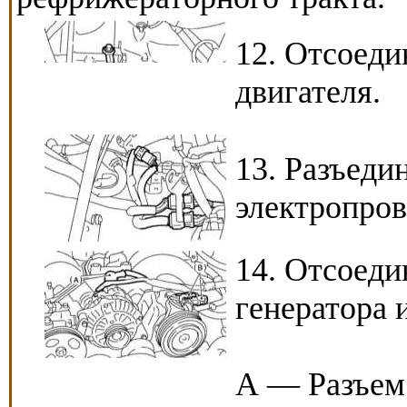
12. Отсоед
двигателя.
13. Разъеди
электропров
14. Отсоеди
генератора 
А — Разъем