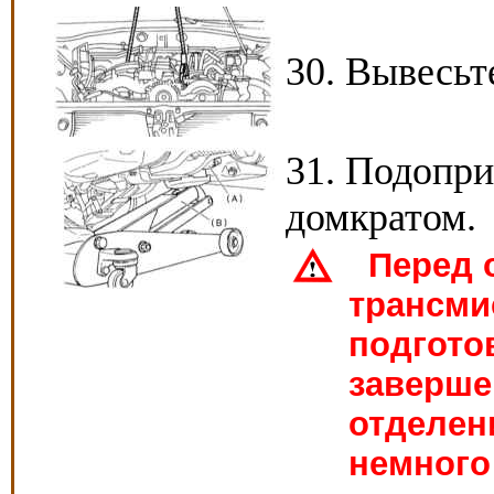
30. Вывесьт
31. Подопр
домкратом.
Перед о
трансми
подгото
заверше
отделен
немного