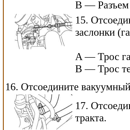
B — Разъем 
15. Отсоеди
заслонки (га
A — Трос га
B — Трос т
16. Отсоедините вакуумный
17. Отсоеди
тракта.