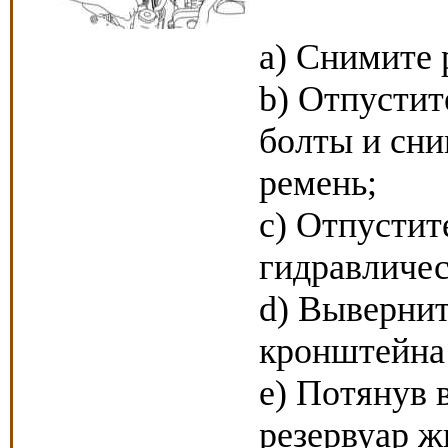
a) Снимите 
b) Отпусти
болты и сн
ремень;
c) Отпусти
гидравличес
d) Вывернит
кронштейна 
e) Потянув 
резервуар ж