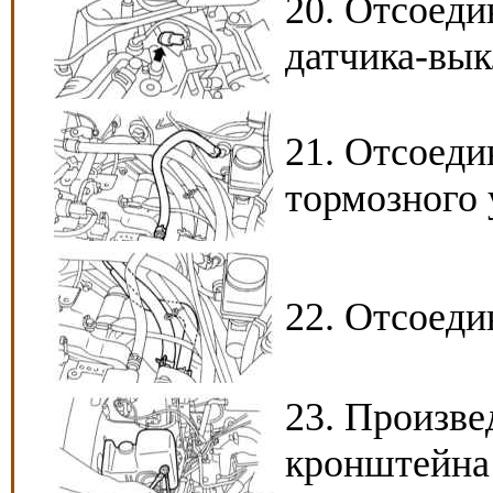
20. Отсоеди
датчика-вык
21. Отсоед
тормозного 
22. Отсоеди
23. Произве
кронштейна 