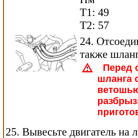
Т1: 49
Т2: 57
24. Отсоеди
также шланг
Перед о
шланга 
ветошью
разбрыз
пригото
25. Вывесьте двигатель на л