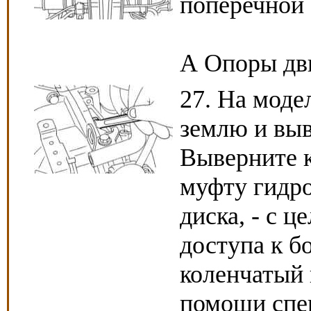
поперечной 
А Опоры дв
27. На моде
землю и выв
Выверните 
муфту гидр
диска, - с 
доступа к б
коленчатый 
помощи спе