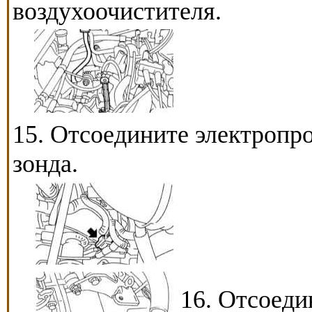
воздухоочистителя.
15. Отсоедините электропро
зонда.
16. Отсоеди