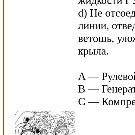
жидкости Г
d) Не отсое
линии, отве
ветошь, уло
крыла.
A — Рулево
B — Генера
C — Компре