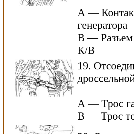
А — Контак
генератора
B — Разъем
К/В
19. Отсоеди
дроссельной
А — Трос г
B — Трос т