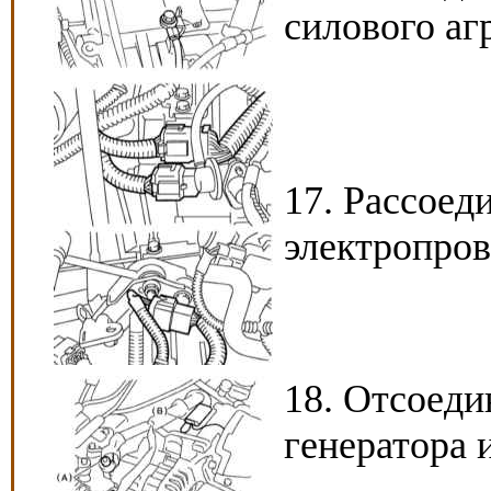
силового агр
17. Рассоед
электропров
18. Отсоеди
генератора 