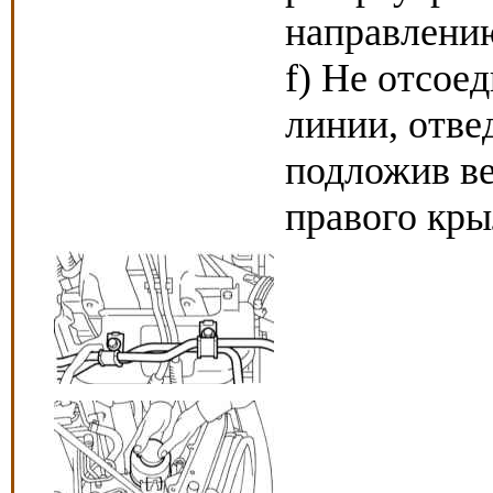
направлению
f) Не отсое
линии, отве
подложив ве
правого кры