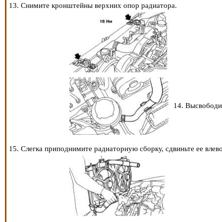
13. Снимите кронштейны верхних опор радиатора.
14. Высвободи
15. Слегка приподнимите радиаторную сборку, сдвиньте ее влево,